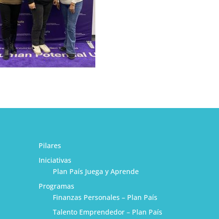
Pilares
Iniciativas
Plan País Juega y Aprende
Programas
Finanzas Personales – Plan País
Talento Emprendedor – Plan País