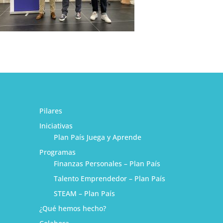
Pilares
Iniciativas
Plan País Juega y Aprende
Programas
Finanzas Personales – Plan País
Talento Emprendedor – Plan País
STEAM – Plan País
¿Qué hemos hecho?