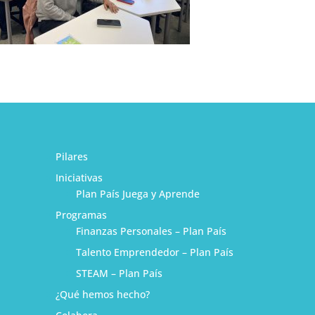
Pilares
Iniciativas
Plan País Juega y Aprende
Programas
Finanzas Personales – Plan País
Talento Emprendedor – Plan País
STEAM – Plan País
¿Qué hemos hecho?