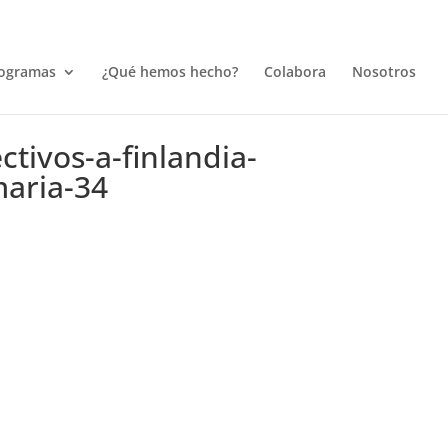
ogramas
¿Qué hemos hecho?
Colabora
Nosotros
tivos-a-finlandia-
maria-34