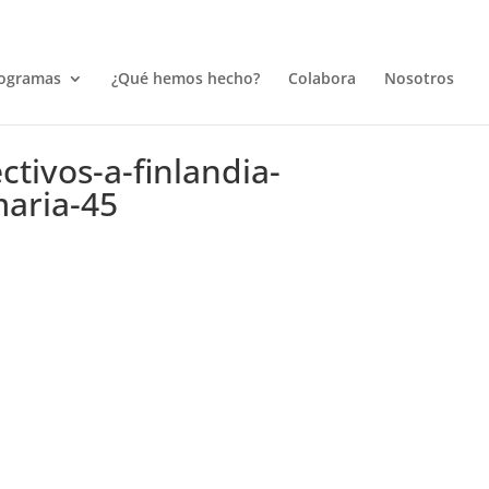
ogramas
¿Qué hemos hecho?
Colabora
Nosotros
tivos-a-finlandia-
maria-45