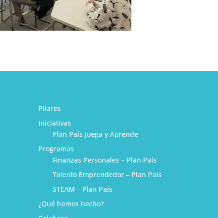
Pilares
Iniciativas
Plan País Juega y Aprende
Programas
Finanzas Personales – Plan País
Talento Emprendedor – Plan País
STEAM – Plan País
¿Qué hemos hecho?