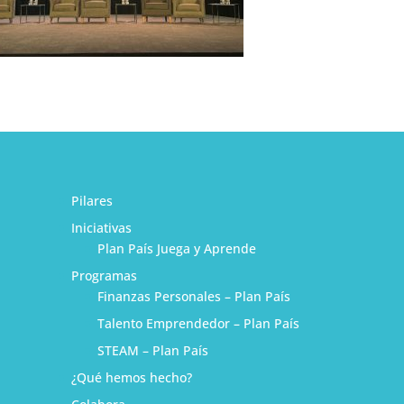
Pilares
Iniciativas
Plan País Juega y Aprende
Programas
Finanzas Personales – Plan País
Talento Emprendedor – Plan País
STEAM – Plan País
¿Qué hemos hecho?