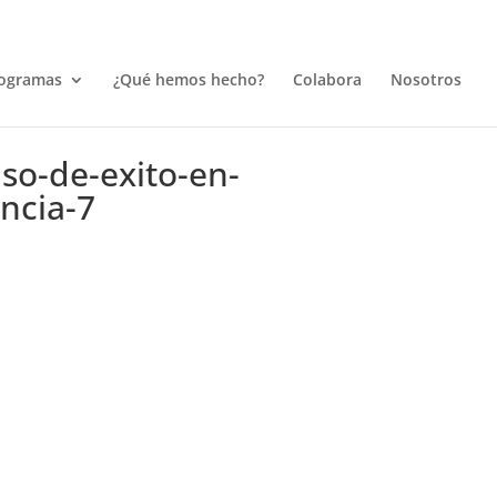
ogramas
¿Qué hemos hecho?
Colabora
Nosotros
so-de-exito-en-
ncia-7