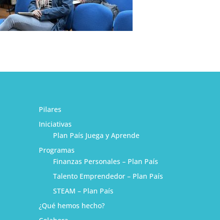
Pilares
Iniciativas
Plan País Juega y Aprende
Programas
Finanzas Personales – Plan País
Talento Emprendedor – Plan País
STEAM – Plan País
¿Qué hemos hecho?