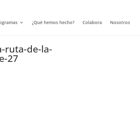
ogramas
¿Qué hemos hecho?
Colabora
Nosotros
-ruta-de-la-
e-27