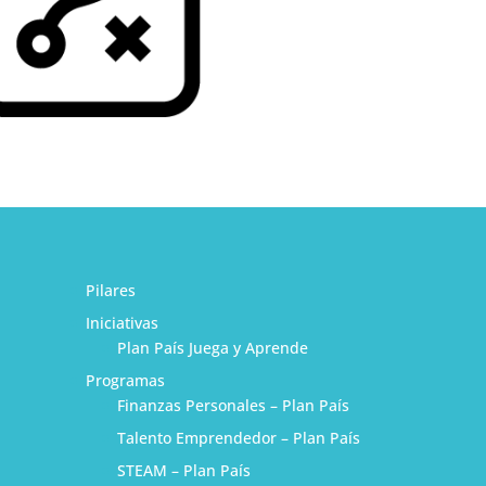
Pilares
Iniciativas
Plan País Juega y Aprende
Programas
Finanzas Personales – Plan País
Talento Emprendedor – Plan País
STEAM – Plan País