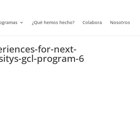
ogramas
¿Qué hemos hecho?
Colabora
Nosotros
eriences-for-next-
sitys-gcl-program-6