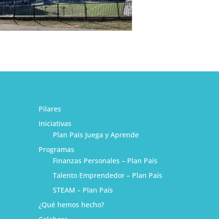
Pilares
Iniciativas
Plan País Juega y Aprende
Programas
Finanzas Personales – Plan País
Talento Emprendedor – Plan País
STEAM – Plan País
¿Qué hemos hecho?