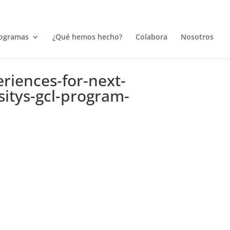
ogramas
¿Qué hemos hecho?
Colabora
Nosotros
eriences-for-next-
itys-gcl-program-