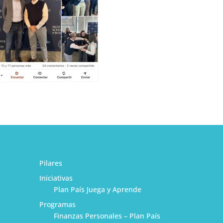
Pilares
Iniciativas
Plan País Juega y Aprende
Programas
Finanzas Personales – Plan País