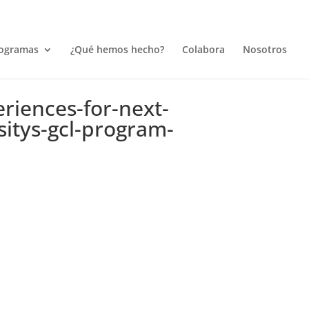
ogramas
¿Qué hemos hecho?
Colabora
Nosotros
eriences-for-next-
itys-gcl-program-