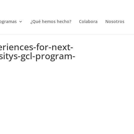
ogramas
¿Qué hemos hecho?
Colabora
Nosotros
eriences-for-next-
itys-gcl-program-