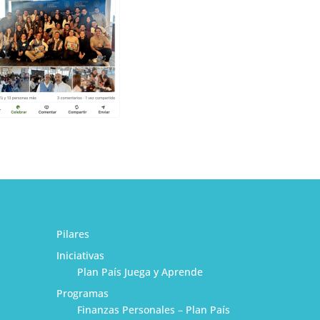
Pilares
Iniciativas
Plan País Juega y Aprende
Programas
Finanzas Personales – Plan País