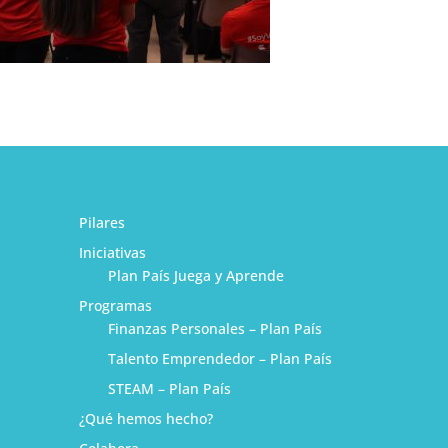
Pilares
Iniciativas
Plan País Juega y Aprende
Programas
Finanzas Personales – Plan País
Talento Emprendedor – Plan País
STEAM – Plan País
¿Qué hemos hecho?