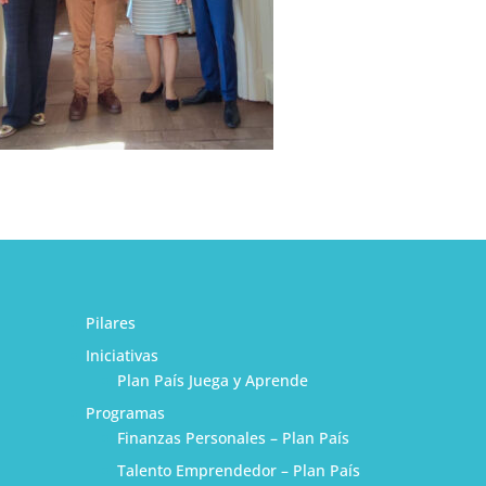
Pilares
Iniciativas
Plan País Juega y Aprende
Programas
Finanzas Personales – Plan País
Talento Emprendedor – Plan País