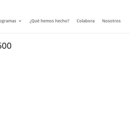
ogramas
¿Qué hemos hecho?
Colabora
Nosotros
600