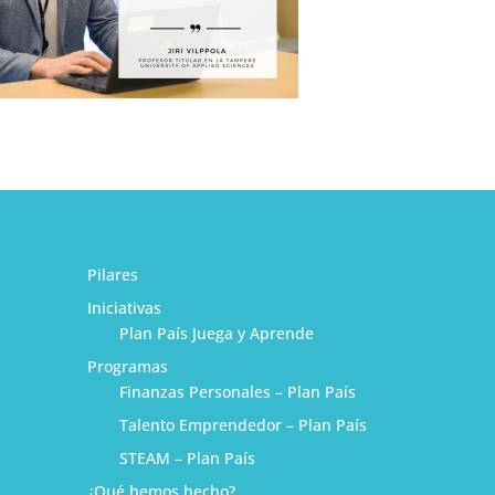
Pilares
Iniciativas
Plan País Juega y Aprende
Programas
Finanzas Personales – Plan País
Talento Emprendedor – Plan País
STEAM – Plan País
¿Qué hemos hecho?