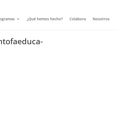
ogramas
¿Qué hemos hecho?
Colabora
Nosotros
ntofaeduca-