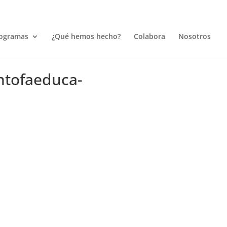
ogramas
¿Qué hemos hecho?
Colabora
Nosotros
ntofaeduca-