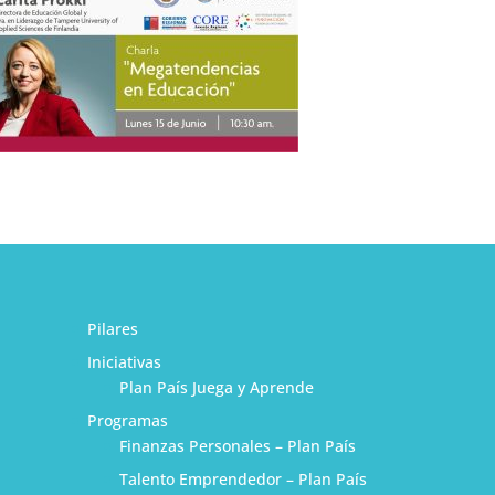
Pilares
Iniciativas
Plan País Juega y Aprende
Programas
Finanzas Personales – Plan País
Talento Emprendedor – Plan País