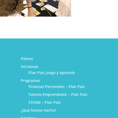
Pilares
Iniciativas
Plan País Juega y Aprende
Programas
Finanzas Personales – Plan País
Talento Emprendedor – Plan País
STEAM – Plan País
¿Qué hemos hecho?