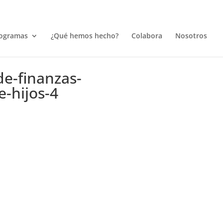
ogramas
¿Qué hemos hecho?
Colabora
Nosotros
e-finanzas-
e-hijos-4