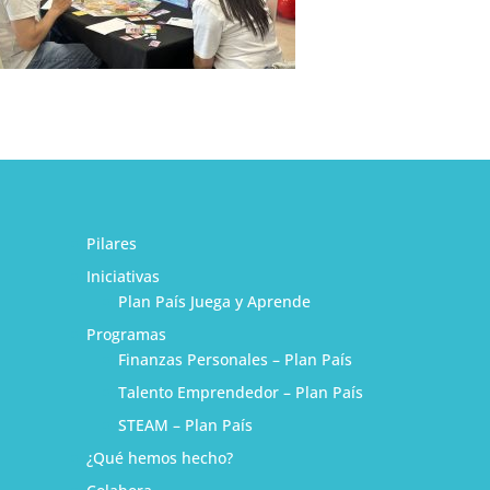
Pilares
Iniciativas
Plan País Juega y Aprende
Programas
Finanzas Personales – Plan País
Talento Emprendedor – Plan País
STEAM – Plan País
¿Qué hemos hecho?