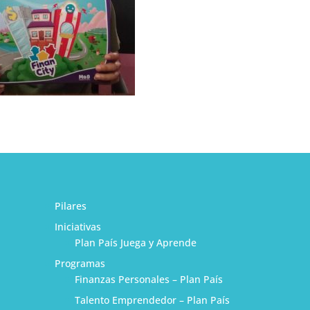
Pilares
Iniciativas
Plan País Juega y Aprende
Programas
Finanzas Personales – Plan País
Talento Emprendedor – Plan País