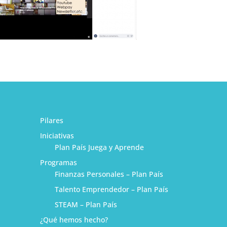
Pilares
Iniciativas
Plan País Juega y Aprende
Programas
Finanzas Personales – Plan País
Talento Emprendedor – Plan País
STEAM – Plan País
¿Qué hemos hecho?