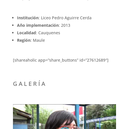
Institución
: Liceo Pedro Aguirre Cerda
Año implementación
: 2013
Localidad
: Cauquenes
Región
: Maule
[shareaholic app=”share_buttons” id=”27612689″]
G A L E R Í A