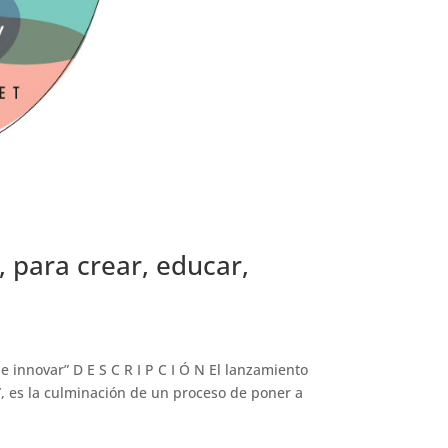
 para crear, educar,
 innovar” D E S C R I P C I Ó N El lanzamiento
”, es la culminación de un proceso de poner a