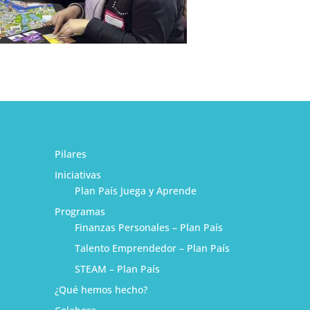
Pilares
Iniciativas
Plan País Juega y Aprende
Programas
Finanzas Personales – Plan País
Talento Emprendedor – Plan País
STEAM – Plan País
¿Qué hemos hecho?