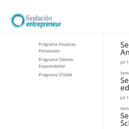
Se
Programa Finanzas
An
Personales
Programa Talento
Jul 
Emprendedor
Semi
Programa STEAM
Se
ed
Jul 
Semi
Se
Sc