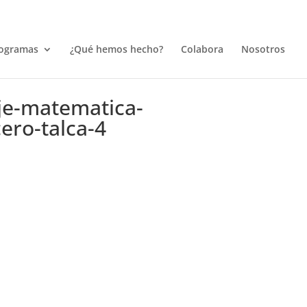
ogramas
¿Qué hemos hecho?
Colabora
Nosotros
je-matematica-
ro-talca-4