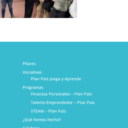
Pilares
Iniciativas
Plan País Juega y Aprende
Programas
Finanzas Personales – Plan País
Talento Emprendedor – Plan País
STEAM – Plan País
¿Qué hemos hecho?