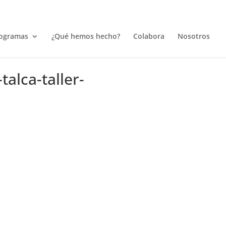
ogramas
¿Qué hemos hecho?
Colabora
Nosotros
alca-taller-