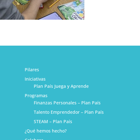
Pilares
Iniciativas
Plan País Juega y Aprende
Programas
Finanzas Personales – Plan País
Talento Emprendedor – Plan País
STEAM – Plan País
¿Qué hemos hecho?