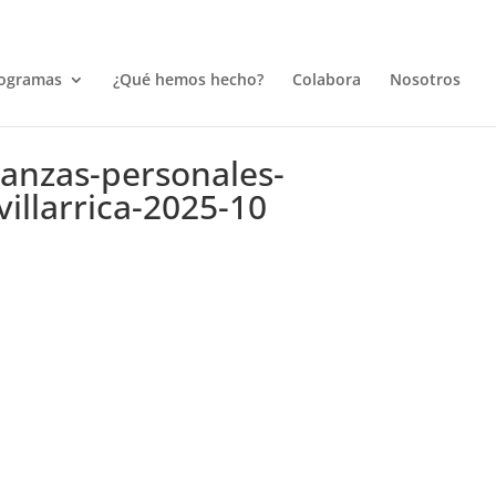
ogramas
¿Qué hemos hecho?
Colabora
Nosotros
nanzas-personales-
illarrica-2025-10