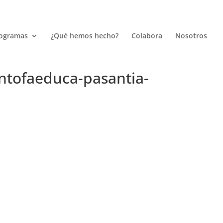
ogramas
¿Qué hemos hecho?
Colabora
Nosotros
antofaeduca-pasantia-