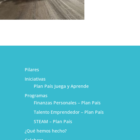
Pilares
Iniciativas
Plan País Juega y Aprende
Programas
Finanzas Personales – Plan País
Talento Emprendedor – Plan País
STEAM – Plan País
¿Qué hemos hecho?